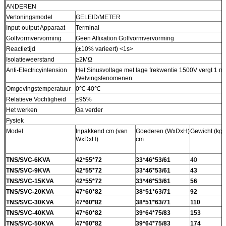
ANDEREN
Vertoningsmodel
GELEID/METER
Input-output Apparaat
Terminal
Golfvormvervorming
Geen Affixation Golfvormvervorming
Reactietijd
(±10% varieert) <1s>
Isolatieweerstand
≥2MΩ
Anti-Electricyintension
Het Sinusvoltage met lage frekwentie 1500V vergt 1 m
Welvingsfenomenen
Omgevingstemperatuur
0℃-40℃
Relatieve Vochtigheid
≤95%
Het werken
Ga verder
Fysiek
Model
Inpakkend cm (van
Goederen (WxDxH)
Gewicht (kg)
WxDxH)
cm
TNS/SVC-6KVA
42*55*72
33*46*53/61
40
TNS/SVC-9KVA
42*55*72
33*46*53/61
43
TNS/SVC-15KVA
42*55*72
33*46*53/61
56
TNS/SVC-20KVA
47*60*82
38*51*63/71
92
TNS/SVC-30KVA
47*60*82
38*51*63/71
110
TNS/SVC-40KVA
47*60*82
39*64*75/83
153
TNS/SVC-50KVA
47*60*82
39*64*75/83
174