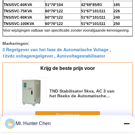
TNS/SVC-60KVA
51*78*104
42*69*85/93
185
TNS/SVC-75KVA
60*76*122
51*67*101/111
226
TNS/SVC-90KVA
60*76*122
51*67*101/111
240
TNS/SVC-100KVA
60*76*122
51*67*101/111
250
Voor wijzigingen vatbaar van specificatie zonder voorafgaande kennisgeving.
Markeringen:
3 Regelgever van het fase de Automatische Voltage
,
12vdc voltageregelgever
Autovoltagestabilisator
,
Krijg de beste prijs voor
TND Stabilisator 5kva, AC 3 van
het Reeks de Automatische
Voltage de Regelgevers220v
Hoge Precisie van het
Fasevoltage
Doorgaan
Mr. Hunter Chen
Automatische voltagestabilisator
Meer