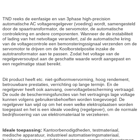
TND reeks de eenfasige en van 3phase high-precision
automatische AC voltageregelgever (voeding) wordt, samengesteld
door de spaartransformator, de servomotor, de automatische
controlekring en andere componenten. Wanneer de de instabiliteit
of lading van het netvoltage verandert, zal de automatische kring
van de voltagecontrole een bemonsteringssignaal verzenden om de
servomotor te drijven om de Koolborstelpositie inzake de
autotransformator aan te passen. Zodat het voltage van de
regelgeversoutput aan de geschatte waarde wordt aangepast en
een regelmatige staat bereikt.
Dit product heeft etc. niet-golfvormvervorming, hoog rendement,
betrouwbare prestaties, verrichting op lange termijn. En de
regelgever heeft ook aanvang, overvoltagebescherming vertraagd.
De oude de beschermingsfuncties van het vertragings lage voltage
kunnen volgens gebruikersbehoeften worden toegevoegd. De
regelgever kan wijd op om het even welke elektroplaatsen worden
toegepast en het is een ideale voeding (regelgever), om de normale
bedrijfsvoering van uw elektromateriaal te verzekeren.
Ideale toepassing:
Kantoorbenodigdheden, testmateriaal,
medische apparatuur, industrieel automatiseringsmateriaal,
huishoudapparaten, verlichtingssystemen, communicatiesystemen,