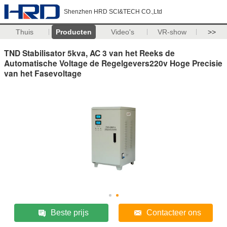
Shenzhen HRD SCI&TECH CO.,Ltd
Thuis
Producten
Video's
VR-show
>>
TND Stabilisator 5kva, AC 3 van het Reeks de
Automatische Voltage de Regelgevers220v Hoge Precisie
van het Fasevoltage
Beste prijs
Contacteer ons