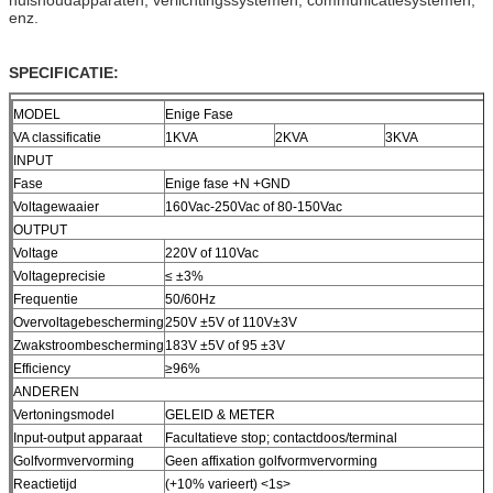
enz.
SPECIFICATIE:
MODEL
Enige Fase
VA classificatie
1KVA
2KVA
3KVA
INPUT
Fase
Enige fase +N +GND
Voltagewaaier
160Vac-250Vac of 80-150Vac
OUTPUT
Voltage
220V of 110Vac
Voltageprecisie
≤ ±3%
Frequentie
50/60Hz
Overvoltagebescherming
250V ±5V of 110V±3V
Zwakstroombescherming
183V ±5V of 95 ±3V
Efficiency
≥96%
ANDEREN
Vertoningsmodel
GELEID & METER
Input-output apparaat
Facultatieve stop; contactdoos/terminal
Golfvormvervorming
Geen affixation golfvormvervorming
Reactietijd
(+10% varieert) <1s>