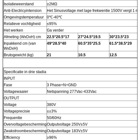
Isolatieweerstand
≥2MΩ
Anti-Electricyintension
Het Sinusvoltage met lage frekwentie 1500V vergt 1
Omgevingstemperatuur
0℃-40℃
Relatieve vochtigheid
≤95%
Het werken
Ga verder
Afmeting (WxDxH) cm
22.5*20.5*17
27*24.5*19.5
30*23.5*23
Inpakkend cm (van
49*28.5*40
60.5*35*25.5
61.5*38.5*29
WxDxH)
Brutogewicht (kg)
21
10.5
12.5
Specificatie in drie stadia
INPUT
Fase
3 Phase+N+GND
Voltagewaaier
Netspanning 277Vac-433Vac
OUTPUT
Voltage
380V
Voltageprecisie
≤±3%
Frequentie
50/60Hz
Overvoltagebescherming
Outputvoltage 250V±5V
Zwakstroombescherming
Outputvoltage 183V±5V
Efficiency
≥96%