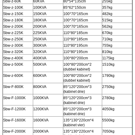
Sbw-z-60K
60KVA
80*54*135cm
255kg
Sbw-z-100K
100KVA
85*62*150cm
357kg
Sbw-z-150K
150KVA
100*70*165cm
482kg
Sbw-z-180K
180KVA
100*70*165cm
515kg
Sbw-z-200K
200KVA
100*70*165cm
562kg
Sbw-z-225K
225KVA
110*80*185cm
670kg
Sbw-z-250K
250KVA
110*80*185cm
710kg
Sbw-z-300K
300KVA
110*80*195cm
755kg
Sbw-z-320K
320KVA
110*80*195cm
810kg
Sbw-z-400K
400KVA
100*80*200cm
1175kg
Sbw-z-500K
500KVA
100*80*200cm*2
1510kg
(dubbel kabinet)
Sbw-z-600K
600KVA
100*80*200cm*2
1790kg
(dubbel kabinet)
Sbw-F-800K
800KVA
85*120*200cm*3
2750kg
(kabinet drie)
Sbw-F-1000K
1000KVA
85*120*200cm*3
2780kg
(kabinet drie)
Sbw-F-1200K
1200KVA
85*120*200cm*3
4050kg
(kabinet drie)
Sbw-F-1600K
1600KVA
135*130*220cm*4
5500kg
(kabinet vier)
Sbw-F-2000K
2000KVA
135*130*220cm*4
7050kg