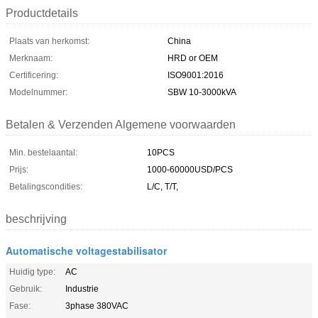
Productdetails
Plaats van herkomst:
China
Merknaam:
HRD or OEM
Certificering:
ISO9001:2016
Modelnummer:
SBW 10-3000kVA
Betalen & Verzenden Algemene voorwaarden
Min. bestelaantal:
10PCS
Prijs:
1000-60000USD/PCS
Betalingscondities:
L/C, T/T,
beschrijving
Automatische voltagestabilisator
Huidig type:
AC
Gebruik:
Industrie
Fase:
3phase 380VAC