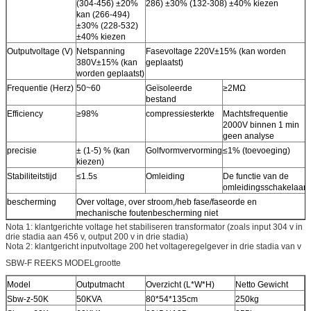
(304-456) ±20%
286) ±30% (132-308) ±40% kiezen
kan (266-494)
±30% (228-532)
±40% kiezen
Outputvoltage (V)
Netspanning
Fasevoltage 220V±15% (kan worden
380V±15% (kan
geplaatst)
worden geplaatst)
Frequentie (Herz)
50~60
Geïsoleerde
≥2MΩ
bestand
Efficiency
≥98%
compressiesterkte
Machtsfrequentie
2000V binnen 1 min
geen analyse
precisie
± (1-5) % (kan
Golfvormvervorming
≤1% (toevoeging)
kiezen)
Stabiliteitstijd
≤1.5s
Omleiding
De functie van de
omleidingsschakelaar
bescherming
Over voltage, over stroom,/heb fase/faseorde en
mechanische foutenbescherming niet
Nota 1: klantgerichte voltage het stabiliseren transformator (zoals input 304 v in
drie stadia aan 456 v, output 200 v in drie stadia)
Nota 2: klantgericht inputvoltage 200 het voltageregelgever in drie stadia van v
SBW-F REEKS MODELgrootte
Model
Outputmacht
Overzicht (L*W*H)
Netto Gewicht
Sbw-z-50K
50KVA
80*54*135cm
250kg