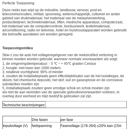
Perfecte Toepassing:
Deze reeks kan wijd op de industrie, landbouw, vervoer, post en
telecommunicaties, militair, spoorweg, wetenschappelijk, cultureel en ander
gebied van drukmateriaal, het materiaal van de metaalverwerking,
productielijnen, techniekmateriaal, liften, medische apparatuur, computerzaal,
het materiaal van de computercontrole, borduurwerk, textielmateriaal,
airconditioning, radio en televisie, hotel en huishoudapparaten worden gebruikt
die behoefte aansteken om worden geregeld.
Toepassingsmilieu
Sbw-z zou de auto het voltageregelgever van de reekslcd/led vertoning in
binnen moeten worden gebruikt, wanneer normale voorwaarden als volgt:
1, de omgevingstemperatuur: - 5 ℃ ~ + 45℃ graden Celsius
2, hoogte: niet meer dan 1000 meters
3, relatieve vochtigheid: 90% of minder
4, zouden de installatieplaats geen effectstabilisator van de het isolatiegas, de
stoom, het chemische deposito, het stof, vuil en gasexplosie en de corrosieve
substanties moeten zijn
5, installatieplaats zouden geen ernstige schok en schok moeten zijn
als niet de aan vereisten van de speciale gebruiksvoorwaarden voldoen, in
overleg door eenheid en mijn bedrijf te gebruiken zal zijn
Technische beschrijvingen:
Drie fasen
per fase
Inputvoltage (V)
Netspanning
Fasevoltage (176-264) ±20% kan (154-