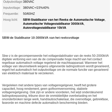
Outputvoltage:
380VAC
Inputvoltage:
380VAC+/15%40%
Frequentie:
50/60HZ
SBW-Stabilisator van het Reeks de Automatische Voltage
Hoog licht:
,
Automatische Voltagestabilisator 3000kVA
,
Autovoltagestabilisator 10kVA
SBW-de Stabilisator 10-3000kVA van het reeksvoltage
Sbw-z is de gecompenseerde het voltagestabilisator van de reeks 50-2000kVA
digitale vertoning een van de de compensatie hoge macht van het contact
regelbaar automatisch voltage regelend de machtsapparaat. Wanneer het
voltage van steunnetwerk wegens uitgevoerde ladingsstroom wordt gevarieerd,
regelt het automatisch het outputvoltage om de normale functie van gevarieerd
van elektrisch materiaal te verzekeren.
Vergeleken met andere types van voltageregelgever, heeft het grotere
capaciteit, hoog rendement, geen golfvormvervorming, stabiele
voltageregelgeving. Ook zijn er andere voordelen, het wijd ondersteunend
ladingstoepassing, tribune door de onmiddellijke overbelasting en het
ononderbroken lange werk, hand/autoschakelaar, die overvoltage, gebrekfase,
faseorde en machine defecte automatisch bescherming bieden.