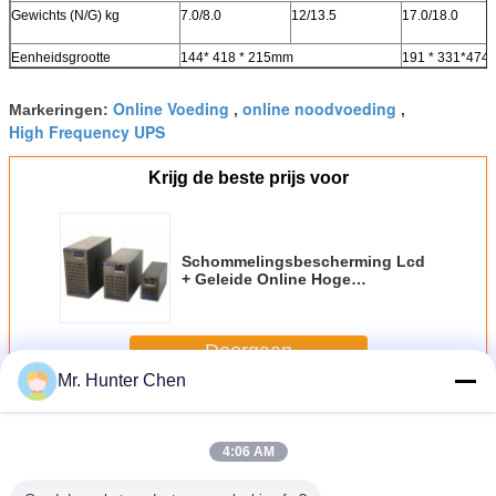
Gewichts (N/G) kg
7.0/8.0
12/13.5
17.0/18.0
Eenheidsgrootte
144* 418 * 215mm
191 * 331*474
Online Voeding
online noodvoeding
Markeringen:
,
,
High Frequency UPS
Krijg de beste prijs voor
Schommelingsbescherming Lcd
+ Geleide Online Hoge
Frequentie UPS 120vac voor
Bureau
Doorgaan
Mr. Hunter Chen
Online High Frequency UPS
Meer
4:06 AM