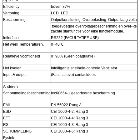
Efficiency
boven 87%
Vertoning
LCD+LED
Bescherming
Outputkortsluiting, Overbelasting, Output laag vo
toegevoegde overvoltagebescherming en over--tem
zachte startfunctie voor elke functiemodule.
Infterface
RS232 (FACULTATIEF USB)
Het werk Temperaturen.
0~40℃
Relatieve vochtigheid
0~90% (Geen coagulatie)
Het koelen
Intelligente snelheid-controle Ventilator
Input & output
(Facultatieve) contactdoos
Anderen
Schommelingsbescherming
Iec60664-1 gesorteerde bescherming
EMI
EN 55022 Rang A
ESD
CEI 1000-4-2: Rang 3
EFT
CEI 1000-4-4: Rang 3
RS
CEI 1000-4-3: Rang 3
SCHOMMELING
CEI 1000-4-5: Rang 3
Fysiek