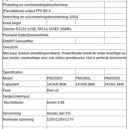
Plotseling en overbelastingsbescherming
(Facultatieve) output PF0.8/0.9
Verlichting en schommelingsbescherming 1050j
Koud begin
Slimme RS232 (USB, FACULTATIEF SNMP)
Flexiable batterijhoeveelheid
EMI/RFI lawaaifilter
Overzicht
Met waar dubbel-omzettingsontwerp, PowerMaster-biedt de reeks krachtige en
kan breder inputvoltage voor ruw milieu goedkeuren. Het is perfecte beschermin
Specificaties
Model
PM1000S
PM1000L
PM2000S
Capaciteit
1KVA/0.8kW
1KVA/0.8kW
2KVA/1.6kW
Fase
Kies uit
Gelijkrichterinput
Machtsfactor
boven 0,98
Vervorming
minder dan 5%
Nominale spanning
110V/120V/127V