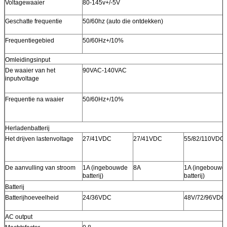
Voltagewaaier
80-145v+/-5V
Geschatte frequentie
50/60hz (auto die ontdekken)
Frequentiegebied
50/60Hz+/10%
Omleidingsinput
De waaier van het
90VAC-140VAC
inputvoltage
Frequentie na waaier
50/60Hz+/10%
Herladenbatterij
Het drijven lastenvoltage
27/41VDC
27/41VDC
55/82/110VDC
De aanvulling van stroom
1A (ingebouwde
8A
1A (ingebouwd
batterij)
batterij)
Batterij
Batterijhoeveelheid
24/36VDC
48V/72/96VDC
AC output