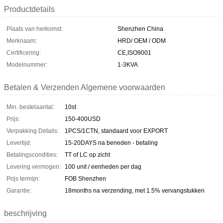
Productdetails
Plaats van herkomst:
Shenzhen China
Merknaam:
HRD/ OEM / ODM
Certificering:
CE,ISO9001
Modelnummer:
1-3KVA
Betalen & Verzenden Algemene voorwaarden
Min. bestelaantal:
10st
Prijs:
150-400USD
Verpakking Details:
1PCS/1CTN, standaard voor EXPORT
Levertijd:
15-20DAYS na beneden - betaling
Betalingscondities:
TT of LC op zicht
Levering vermogen:
100 unit / eenheden per dag
Prijs termijn:
FOB Shenzhen
Garantie:
18months na verzending, met 1.5% vervangstukken
beschrijving