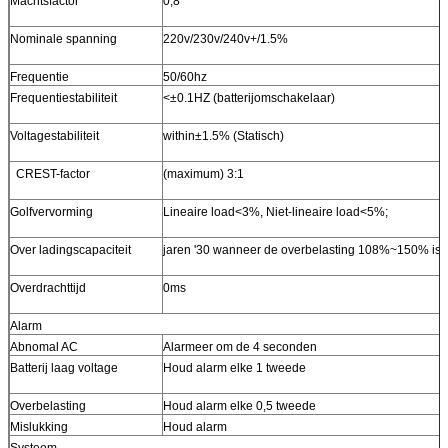
Machtsfactor
0,8
Nominale spanning
220v/230v/240v+/1.5%
Frequentie
50/60hz
Frequentiestabiliteit
<±0.1HZ (batterijomschakelaar)
Voltagestabiliteit
within±1.5% (Statisch)
CREST-factor
(maximum) 3:1
Golfvervorming
Lineaire load<3%, Niet-lineaire load<5%;
Over ladingscapaciteit
jaren '30 wanneer de overbelasting 108%~150% is
Overdrachttijd
0ms
Alarm
Abnomal AC
Alarmeer om de 4 seconden
Batterij laag voltage
Houd alarm elke 1 tweede
Overbelasting
Houd alarm elke 0,5 tweede
Mislukking
Houd alarm
Systeem