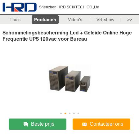
Shenzhen HRD SCI&TECH CO.,Ltd
Thuis
Producten
Video's
VR-show
>>
Schommelingsbescherming Lcd + Geleide Online Hoge
Frequentie UPS 120vac voor Bureau
Beste prijs
Contacteer ons