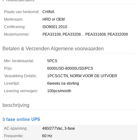
Plaats van herkomst:
CHINA
Merknaam:
HRD or OEM
Certificering:
ISO9001:2010
Modelnummer:
PEA3310II, PEA3320II… PEA33160II, PEA33200II
Betalen & Verzenden Algemene voorwaarden
Min. bestelaantal:
5PCS
Prijs:
6000USD-80000USD/PCS
Verpakking Details:
1PCS/1CTN, NORM VOOR DE UITVOER
Levertijd:
6weeks na storting
Levering vermogen:
100pcs/month
beschrijving
3 fase online UPS
AC-spanning:
480/277Vac, 3-fase
Frequentie:
60 Hz