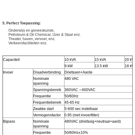
5. Perfect Toepassing:
Onderwijs en geneeskunde,
Petroleum & Oil Chemical, IJzer & Staal enz.
Theater, haven, vervoer, enz.
Verkeersfaciliteiten enz.
Capaciteit
10 kVA
15 kVA
20 kV
9 kW
13.5 kW
18 kW
Invoer
Draadverbinding
Driefasen+Aarde
Nominale
480 VAC
spanning
Spanningsbereik
360VAC ∼600VAC
Frequentie
50/60Hz
Frequentiebereik
45-65 Hz
Zwakke start
5-600 sec instelbaar
Vermogensfactor
0.95 (met invoerfilter)
Bijpass
Nominale
480VAC (driefasig+neutraal+aard)
spanning
Frequentie
50/60Hz±10%