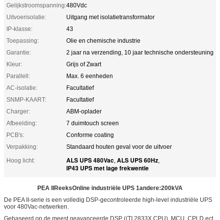
Gelijkstroomspanning:
480Vdc
Uitvoerisolatie:
Uitgang met isolatietransformator
IP-klasse:
43
Toepassing:
Olie en chemische industrie
Garantie:
2 jaar na verzending, 10 jaar technische ondersteuning
Kleur:
Grijs of Zwart
Parallell:
Max. 6 eenheden
AC-isolatie:
Facultatief
SNMP-KAART:
Facultatief
Charger:
ABM-oplader
Afbeelding:
7 duimtouch screen
PCB's:
Conforme coating
Verpakking:
Standaard houten geval voor de uitvoer
ALS UPS 480Vac
ALS UPS 60Hz
Hoog licht:
,
,
IP43 UPS met lage frekwentie
PEA II
Reeks
Online industriële UPS 1
andere:
20
0
kVA
De PEA II-serie is een volledig DSP-gecontroleerde high-level industriële UPS
voor 480Vac-netwerken.
Gebaseerd op de meest geavanceerde DSP ((TI 2833X CPU), MCU, CPLD ect