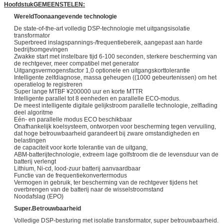
Hoofdstuk
GEMEENSTELEN:
Wereld
Toonaangevende technologie
De state-of-the-art volledig DSP-technologie met uitgangsisolatie
transformator
Superbreed inslagspannings-/frequentiebereik, aangepast aan harde
bedrijfsomgevingen
Zwakke start met instelbare tijd 6-100 seconden, sterkere bescherming van
de rechtgever, meer compatibel met generator
Uitgangsvermogensfactor 1,0 optionele en uitgangskorttolerantie
Intelligente zelfdiagnose, massa geheugen ((1000 gebeurtenissen) om het
operatielog te registreren
Super lange MTBF ¥200000 uur en korte MTTR
Intelligente parallel tot 8 eenheden en parallelle ECO-modus.
De meest intelligente digitale gelijkstroom parallelle technologie, zelflading
deel algoritme
Eén- en parallelle modus ECO beschikbaar
Onafhankelijk koelsysteem, ontworpen voor bescherming tegen vervuiling,
dat hoge betrouwbaarheid garandeert bij zware omstandigheden en
belastingen
de capaciteit voor korte tolerantie van de uitgang,
ABM-batterijtechnologie, extreem lage golfstroom die de levensduur van de
batterij verlengt
Lithium, Ni-cd, lood-zuur batterij aanvaardbaar
Functie van de frequentiekonvertermodus
Vermogen in gebruik, ter bescherming van de rechtgever tijdens het
overbrengen van de batterij naar de wisselstroomstand
Noodafslag (EPO)
Super.
Betrouwbaarheid
Volledige DSP-besturing met isolatie transformator, super betrouwbaarheid.