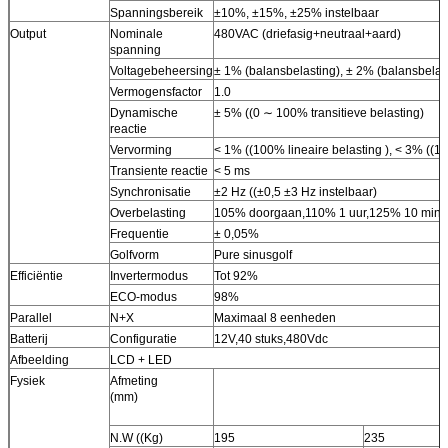
Spanningsbereik
±10%, ±15%, ±25% instelbaar
Output
Nominale
480VAC (driefasig+neutraal+aard)
spanning
Voltagebeheersing
± 1% (balansbelasting), ± 2% (balansbela
Vermogensfactor
1.0
Dynamische
± 5% ((0 ∼ 100% transitieve belasting)
reactie
Vervorming
< 1% ((100% lineaire belasting ), < 3% ((10
Transiente reactie
< 5 ms
Synchronisatie
±2 Hz ((±0,5 ±3 Hz instelbaar)
Overbelasting
105% doorgaan,110% 1 uur,125% 10 minu
Frequentie
± 0,05%
Golfvorm
Pure sinusgolf
Efficiëntie
Invertermodus
Tot 92%
ECO-modus
98%
Parallel
N+X
Maximaal 8 eenheden
Batterij
Configuratie
12V,40 stuks,480Vdc
Afbeelding
LCD + LED
Fysiek
Afmeting
(mm)
N.W ((Kg)
195
235