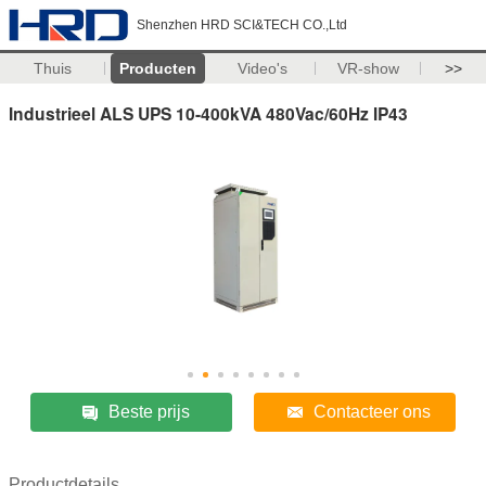
Shenzhen HRD SCI&TECH CO.,Ltd
Thuis
Producten
Video's
VR-show
>>
Industrieel ALS UPS 10-400kVA 480Vac/60Hz IP43
Beste prijs
Contacteer ons
Productdetails