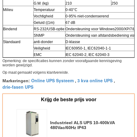
G.W. (kg)
210
250
Milieu
Temperatuur
0-40°C
Vochtigheid
0-95% niet-condenserend
Geluid ((1m)
67 dB
Bindend
RS-232/USB-optie
Ondersteuning voor Windows2000/XP/7/Li
SNMP
Ondersteuning van afstandsbediening via
Standaard
anti-donder
D-klasse
Veiligheid
IEC60950-1, IEC62040-1-1
EMC
IEC 62040-2, IEC 62040-3
Opmerking: de specificaties kunnen zonder voorafgaande kennisgeving
worden gewijzigd.
Op maat gemaakt volgens klantvereiste.
Online UPS Systeem
3 kva online UPS
Markeringen:
,
,
drie-fasen UPS
Krijg de beste prijs voor
Industrieel ALS UPS 10-400kVA
480Vac/60Hz IP43