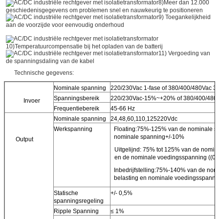
8)Meer dan 12.000
geschiedenisgegevens om problemen snel en nauwkeurig te positioneren
9) Toegankelijkheid
aan de voorzijde voor eenvoudig onderhoud
10)Temperatuurcompensatie bij het opladen van de batterij
11) Vergoeding van
de spanningsdaling van de kabel
Technische gegevens:
Nominale spanning
220/230Vac 1-fase of 380/400/480Vac 3-
Spanningsbereik
220/230Vac-15%~+20% of 380/400/48
Invoer
Frequentiebereik
45-66 Hz
Nominale spanning
24,48,60,110,125220Vdc
Werkspanning
Floating:75%-125% van de nominale spa
nominale spanning+/-10%
Output
Uitgelijnd: 75% tot 125% van de nomina
en de nominale voedingsspanning ((0
Inbedrijfstelling:75%-140% van de nomi
belasting en nominale voedingsspanni
Statische
+/- 0,5%
spanningsregeling
Ripple Spanning
≤ 1%