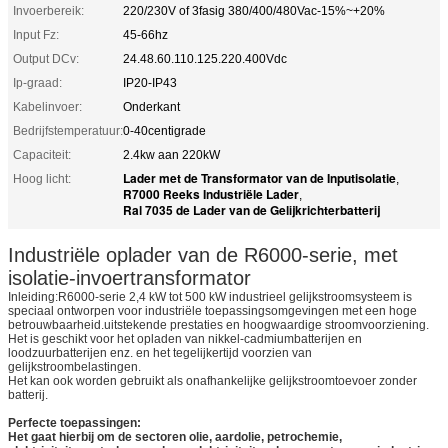
Invoerbereik:
220/230V of 3fasig 380/400/480Vac-15%~+20%
Input Fz:
45-66hz
Output DCv:
24.48.60.110.125.220.400Vdc
Ip-graad:
IP20-IP43
Kabelinvoer:
Onderkant
Bedrijfstemperatuur:
0-40centigrade
Capaciteit:
2.4kw aan 220kW
Lader met de Transformator van de Inputisolatie
Hoog licht:
,
R7000 Reeks Industriële Lader
,
Ral 7035 de Lader van de Gelijkrichterbatterij
Industriële oplader van de R6000-serie, met
isolatie-invoertransformator
Inleiding:R6000-serie 2,4 kW tot 500 kW industrieel gelijkstroomsysteem is
speciaal ontworpen voor industriële toepassingsomgevingen met een hoge
betrouwbaarheid.uitstekende prestaties en hoogwaardige stroomvoorziening.
Het is geschikt voor het opladen van nikkel-cadmiumbatterijen en
loodzuurbatterijen enz. en het tegelijkertijd voorzien van
gelijkstroombelastingen.
Het kan ook worden gebruikt als onafhankelijke gelijkstroomtoevoer zonder
batterij.
Perfecte toepassingen:
Het gaat hierbij om de sectoren olie, aardolie, petrochemie,