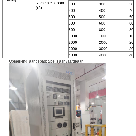
Nominale stroom
300
300
300
((A)
400
400
400
500
500
500
600
600
600
800
800
800
1000
1000
100
2000
2000
200
3000
3000
300
4000
4000
400
Opmerking: aangepast type is aanvaardbaar.