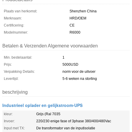
Plaats van herkomst:
Shenzhen China
Merknaam:
HRD/OEM
Certificering:
CE
Modelnummer:
R6000
Betalen & Verzenden Algemene voorwaarden
Min. bestelaantal:
1
Prijs:
5000USD
Verpakking Details:
norm voor de uitvoer
Levertijd:
5-6 weken na storting
beschrijving
Industrieel oplader en gelijkstroom-UPS
kleur:
Grijs (Ral 7035
Invoer:
220/230 enige fase of 3phase 380/400/480Vac
Input met TX:
De transformator van de inputisolatie