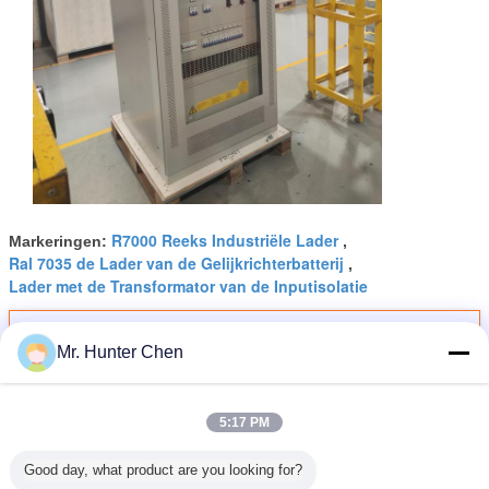
R7000 Reeks Industriële Lader
Markeringen:
,
Ral 7035 de Lader van de Gelijkrichterbatterij
,
Lader met de Transformator van de Inputisolatie
Krijg de beste prijs voor
Mr. Hunter Chen
AC/DC industriële rechtgever met
5:17 PM
isolatietransformator
Good day, what product are you looking for?