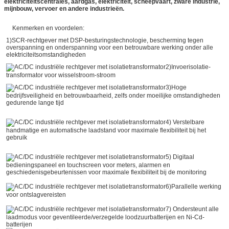
elektriciteitscentrales, aardgas, elektriciteit, scheepvaart, zware industrie,
mijnbouw, vervoer en andere industrieën.
Kenmerken en voordelen:
1)SCR-rechtgever met DSP-besturingstechnologie, bescherming tegen
overspanning en onderspanning voor een betrouwbare werking onder alle
elektriciteitsomstandigheden
2)Invoerisolatie-
transformator voor wisselstroom-stroom
3)Hoge
bedrijfsveiligheid en betrouwbaarheid, zelfs onder moeilijke omstandigheden
gedurende lange tijd
4) Verstelbare
handmatige en automatische laadstand voor maximale flexibiliteit bij het
gebruik
5) Digitaal
bedieningspaneel en touchscreen voor meters, alarmen en
geschiedenisgebeurtenissen voor maximale flexibiliteit bij de monitoring
6)Parallelle werking
voor ontslagvereisten
7) Ondersteunt alle
laadmodus voor geventileerde/verzegelde loodzuurbatterijen en Ni-Cd-
batterijen