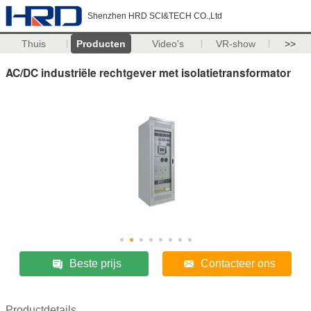
Shenzhen HRD SCI&TECH CO.,Ltd
Thuis
Producten
Video's
VR-show
>>
AC/DC industriële rechtgever met isolatietransformator
Beste prijs
Contacteer ons
Productdetails