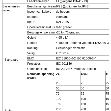
Laadkenmerken
IU ((volgens DIN41773)
Systemen en
Beschermingsniveau
IP21 ((optioneel tot IP43)
milieu
Invoer van kabels
de bodem
toegang
voorkant
Kleur
RAL7035
Operatietemperatuur
0-40 graden
Bergingstemperatuur
-25 tot 70 graden.
Geluid
< 65 dBA
Hoogte
< 1000m ((deering volgens EN62040-3)
Koeling
Gedwongen ventilatie
Veilig.
IEC 60146
EMC
IEC 61000-6-2 IEC 61000-6-4
Standaard
Prestaties
IEC 601146
Communicatie
RS-232/485, Modbus Protocol
Nominale spanning
24
48/60
110
((Vdc)
25
25
25
50
50
50
75
75
75
100
100
100
150
150
150
200
200
200
Rating