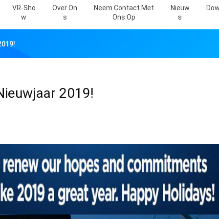
VR-Sho
Over On
Neem Contact Met
Nieuw
Dow
W
S
Ons Op
S
2019!
 Nieuwjaar 2019!