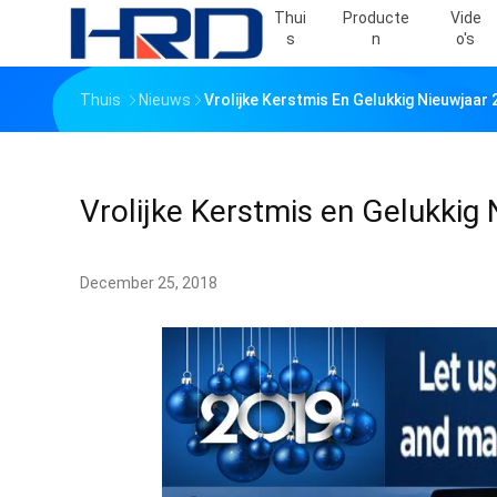
Thui
Producte
Vide
S
N
O's
Thuis
Nieuws
Vrolijke Kerstmis En Gelukkig Nieuwjaar 
Vrolijke Kerstmis en Gelukkig
December 25, 2018