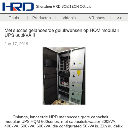
Shenzhen HRD SCI&TECH CO.,Ltd
Thuis
Producten
Video's
VR-show
>>
Met succes gelanceerde gelukwensen op HQM modulair
UPS 600kVA!!!
Jun 17, 2019
Onlangs, lanceerde HRD met succes grote capaciteit
modulair UPS HQM 600series, met capaciteitswaaier 300kVA,
400kVA, 500kVA, 600kVA, die configurated 50kVA is. Zijn duidelijk