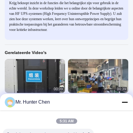
Krijg beknopt inzicht in de functies die het belangrijkst zijn voor gebruik in de
echte wereld. In deze workshop leiden we u online door de belangrijkste aspecten
van HF UPS-systemen (High Frequency Uninterruptible Power Supply). U zult
zien hoe deze systemen werken, leert over hun ontwerpprincipes en begrijpt hun
praktische toepassingen bij het garanderen van betrouwbare stroombescherming
voor kritieke infrastructuur.
Gerelateerde Video's
00:09
00:39
Online HF UPS-workshop
Online HF UPS-workshop
Mr. Hunter Chen
HF-UPS
HF-UPS
August 09, 2024
August 09, 2024
5:31 AM